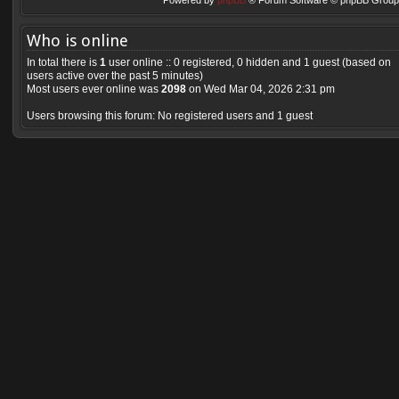
Powered by
phpBB
® Forum Software © phpBB Group 
Who is online
In total there is
1
user online :: 0 registered, 0 hidden and 1 guest (based on
users active over the past 5 minutes)
Most users ever online was
2098
on Wed Mar 04, 2026 2:31 pm
Users browsing this forum: No registered users and 1 guest