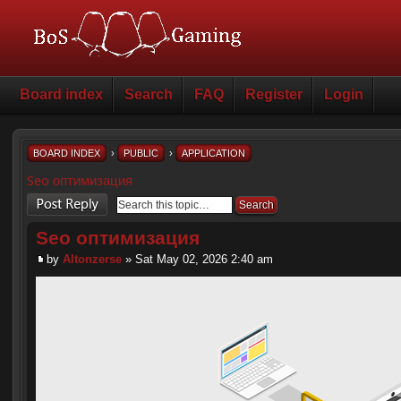
Board index
Search
FAQ
Register
Login
BOARD INDEX
›
PUBLIC
›
APPLICATION
Seo оптимизация
Post a reply
Seo оптимизация
by
Altonzerse
» Sat May 02, 2026 2:40 am