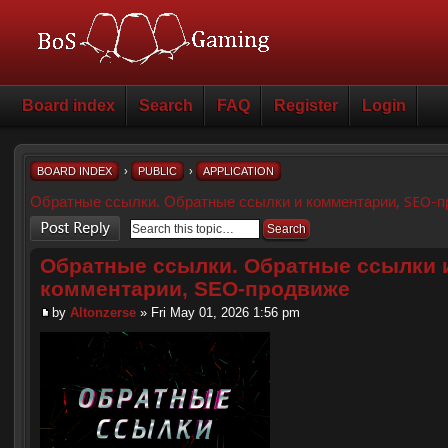
Board index
Search
FAQ
Register
Login
BOARD INDEX
›
PUBLIC
›
APPLICATION
Обратные ссылки. Обратные ссылки и комментарии, SEO-
Post a reply
Обратные ссылки. Обратные ссылки 
комментарии, SEO-продвиже
by
Altonzerse
» Fri May 01, 2026 1:56 pm