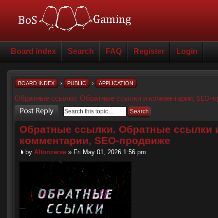
Board index
Search
FAQ
Register
Login
BOARD INDEX
›
PUBLIC
›
APPLICATION
Обратные ссылки. Обратные ссылки и комментарии, SEO-
Post a reply
Обратные ссылки. Обратные ссылки 
комментарии, SEO-продвиже
by
Altonzerse
» Fri May 01, 2026 1:56 pm