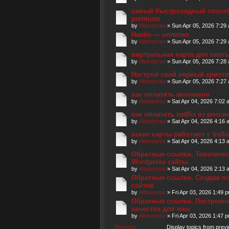
самый быстроходный способ 
premium
by
Altonzerse
» Sun Apr 05, 2026 7:29
Навёл — оплатил
by
Altonzerse
» Sun Apr 05, 2026 7:29
виртуальная карта для платы
by
Altonzerse
» Sun Apr 05, 2026 7:28
Настрой свой первый крипто
by
Altonzerse
» Sun Apr 05, 2026 7:27
как оплатить анонимно
by
Altonzerse
» Sat Apr 04, 2026 7:02 
как оплатить netflix из росси
by
Altonzerse
» Sat Apr 04, 2026 4:16 
какие карты работают с trello
by
Altonzerse
» Sat Apr 04, 2026 4:13 
Обратные ссылки. Тематичес
Wordpress сайты.
by
Altonzerse
» Sat Apr 04, 2026 2:13 
Обратные ссылки. Создам п
сайтов
by
Altonzerse
» Fri Apr 03, 2026 1:49 
Обратные ссылки. Построен
качества для ваш
by
Altonzerse
» Fri Apr 03, 2026 1:47 
Previous
Display topics from prev