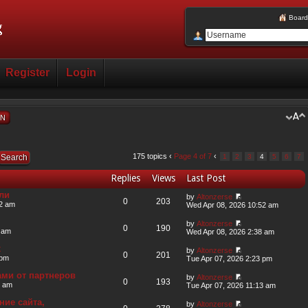
Board
Register
Login
ON
175 topics ‹
Page
4
of
7
‹
1
2
3
4
5
6
7
Replies
Views
Last Post
ли
by
Altonzerse
0
203
52 am
Wed Apr 08, 2026 10:52 am
by
Altonzerse
0
190
 am
Wed Apr 08, 2026 2:38 am
х
by
Altonzerse
0
201
 pm
Tue Apr 07, 2026 2:23 pm
ми от партнеров
by
Altonzerse
0
193
3 am
Tue Apr 07, 2026 11:13 am
ие сайта,
by
Altonzerse