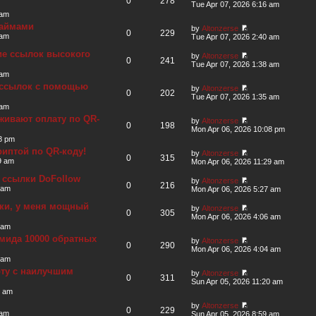
0
278
Tue Apr 07, 2026 6:16 am
 am
займами
by
Altonzerse
0
229
 am
Tue Apr 07, 2026 2:40 am
ие ссылок высокого
by
Altonzerse
0
241
Tue Apr 07, 2026 1:38 am
 am
 ссылок с помощью
by
Altonzerse
0
202
Tue Apr 07, 2026 1:35 am
 am
живают оплату по QR-
by
Altonzerse
0
198
Mon Apr 06, 2026 10:08 pm
8 pm
риптой по QR-коду!
by
Altonzerse
0
315
9 am
Mon Apr 06, 2026 11:29 am
 ссылки DoFollow
by
Altonzerse
0
216
 am
Mon Apr 06, 2026 5:27 am
ки, у меня мощный
by
Altonzerse
0
305
Mon Apr 06, 2026 4:06 am
 am
мида 10000 обратных
by
Altonzerse
0
290
Mon Apr 06, 2026 4:04 am
 am
рту с наилучшим
by
Altonzerse
0
311
Sun Apr 05, 2026 11:20 am
0 am
by
Altonzerse
0
229
 am
Sun Apr 05, 2026 8:59 am