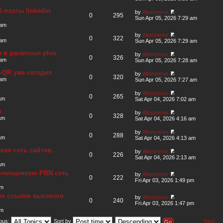
платы linkedin
by
Altonzerse
0
295
Sun Apr 05, 2026 7:29 am
 am
by
Altonzerse
0
322
 am
Sun Apr 05, 2026 7:29 am
 в paramoun plus
by
Altonzerse
0
326
 am
Sun Apr 05, 2026 7:28 am
-QR уже сегодня
by
Altonzerse
0
320
 am
Sun Apr 05, 2026 7:27 am
by
Altonzerse
0
265
am
Sat Apr 04, 2026 7:02 am
и
by
Altonzerse
0
328
am
Sat Apr 04, 2026 4:16 am
by
Altonzerse
0
288
am
Sat Apr 04, 2026 4:13 am
кая сеть сайтов.
by
Altonzerse
0
226
Sat Apr 04, 2026 2:13 am
am
олноценную PBN сеть
by
Altonzerse
0
222
Fri Apr 03, 2026 1:49 pm
pm
ие ссылок высокого
by
Altonzerse
0
240
Fri Apr 03, 2026 1:47 pm
pm
Next
ious:
Sort by