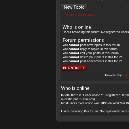
Post a new topic
Return to Board index
Who is online
Users browsing this forum: No registered users
Forum permissions
You
cannot
post new topics in this forum
You
cannot
reply to topics in this forum
You
cannot
edit your posts in this forum
You
cannot
delete your posts in this forum
You
cannot
post attachments in this forum
BOARD INDEX
Powered by
php
Who is online
In total there is
1
user online :: 0 registered, 0 h
over the past 5 minutes)
Most users ever online was
2098
on Wed Mar 04
Users browsing this forum: No registered users 