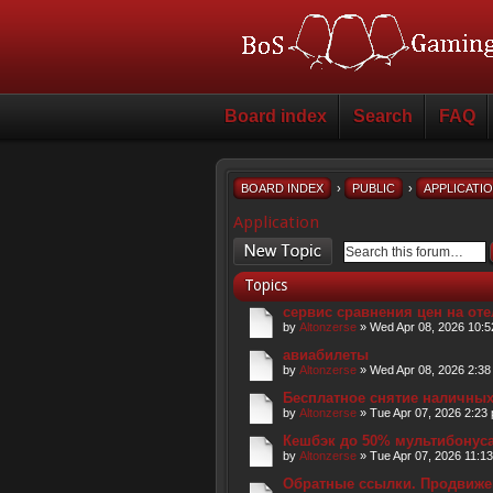
Board index
Search
FAQ
BOARD INDEX
›
PUBLIC
›
APPLICATI
Application
Post a new topic
Topics
сервис сравнения цен на оте
by
Altonzerse
» Wed Apr 08, 2026 10:
авиабилеты
by
Altonzerse
» Wed Apr 08, 2026 2:38
Бесплатное снятие наличны
by
Altonzerse
» Tue Apr 07, 2026 2:23
Кешбэк до 50% мультибонуса
by
Altonzerse
» Tue Apr 07, 2026 11:1
Обратные ссылки. Продвижен