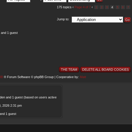
175 topics ‹
Page
4
of
7
‹
1
2
3
4
5
6
7
Jump to:
 and 1 guest
THE TEAM
DELETE ALL BOARD COOKIES
BB
® Forum Software © phpBB Group | Cooperative by:
Matt
idden and 1 guest (based on users active
, 2026 2:31 pm
and 1 guest